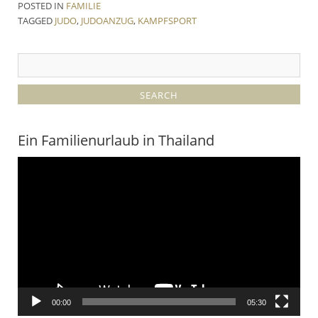
POSTED IN
FAMILIE
TAGGED
JUDO
,
JUDOANZUG
,
KAMPFSPORT
Ein Familienurlaub in Thailand
Video-
Player
00:00
05:30