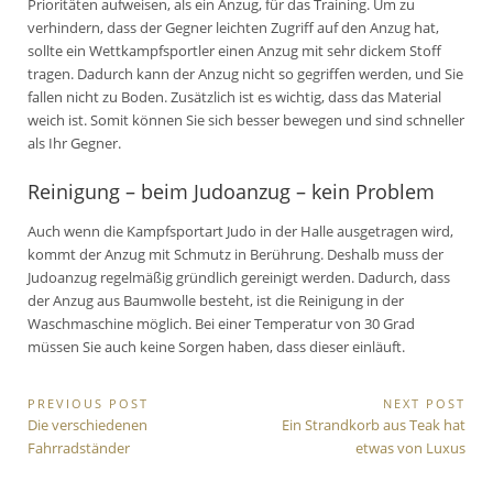
Prioritäten aufweisen, als ein Anzug, für das Training. Um zu
verhindern, dass der Gegner leichten Zugriff auf den Anzug hat,
sollte ein Wettkampfsportler einen Anzug mit sehr dickem Stoff
tragen. Dadurch kann der Anzug nicht so gegriffen werden, und Sie
fallen nicht zu Boden. Zusätzlich ist es wichtig, dass das Material
weich ist. Somit können Sie sich besser bewegen und sind schneller
als Ihr Gegner.
Reinigung – beim Judoanzug – kein Problem
Auch wenn die Kampfsportart Judo in der Halle ausgetragen wird,
kommt der Anzug mit Schmutz in Berührung. Deshalb muss der
Judoanzug regelmäßig gründlich gereinigt werden. Dadurch, dass
der Anzug aus Baumwolle besteht, ist die Reinigung in der
Waschmaschine möglich. Bei einer Temperatur von 30 Grad
müssen Sie auch keine Sorgen haben, dass dieser einläuft.
Beitragsnavigation
PREVIOUS POST
NEXT POST
Previous
Next
Die verschiedenen
Ein Strandkorb aus Teak hat
Post:
Post:
Fahrradständer
etwas von Luxus