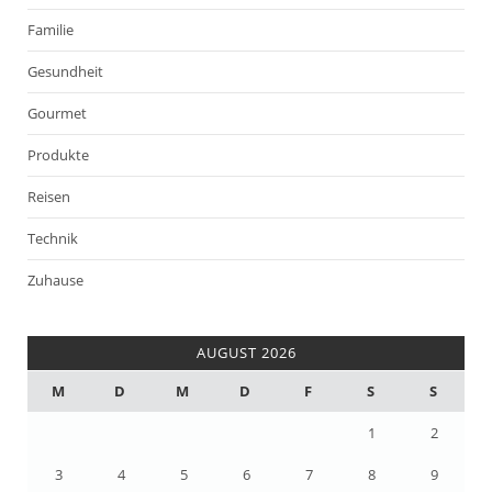
Familie
Gesundheit
Gourmet
Produkte
Reisen
Technik
Zuhause
AUGUST 2026
M
D
M
D
F
S
S
1
2
3
4
5
6
7
8
9