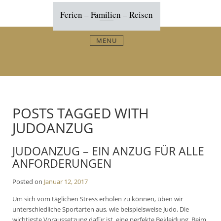
Skip
Ferien – Familien – Reisen
to
content
MENU
POSTS TAGGED WITH
JUDOANZUG
JUDOANZUG – EIN ANZUG FÜR ALLE
ANFORDERUNGEN
Posted on
Januar 12, 2017
Um sich vom täglichen Stress erholen zu können, üben wir
unterschiedliche Sportarten aus, wie beispielsweise Judo. Die
wichtigste Voraussetzung dafür ist, eine perfekte Bekleidung. Beim