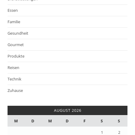
Essen
Familie
Gesundheit
Gourmet
Produkte
Reisen
Technik
Zuhause
AUGUST 2026
M
D
M
D
F
S
S
1
2