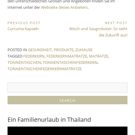
den unterschiedlichen Größen und Angeboten finden Sie im
Internet unter der
Webseite dieses Anbieters
.
Beitragsnavigation
PREVIOUS POST
NEXT POST
Previous
Next
Curcuma Kapseln
Wisch und Saugroboter: So sieht
Post:
Post:
die Zukunft aus!
POSTED IN
GESUNDHEIT
,
PRODUKTE
,
ZUHAUSE
TAGGED
FEDERKERN
,
FEDERKERNMATRATZE
,
MATRATZE
,
TONNENTASCHEN
,
TONNENTASCHENFEDERKERN
,
TONNENTASCHENFEDERKERNMATRATZE
Ein Familienurlaub in Thailand
Video-