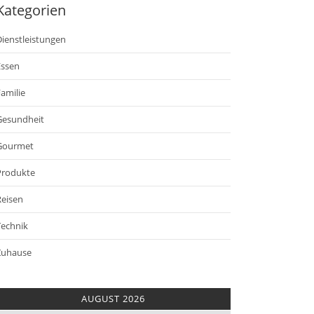
Kategorien
ienstleistungen
Essen
amilie
Gesundheit
Gourmet
Produkte
Reisen
Technik
Zuhause
AUGUST 2026