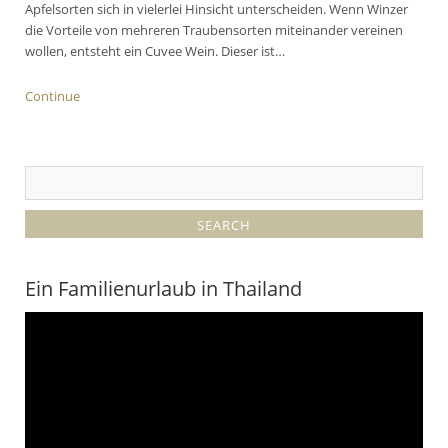
Apfelsorten sich in vielerlei Hinsicht unterscheiden. Wenn Winzer
die Vorteile von mehreren Traubensorten miteinander vereinen
wollen, entsteht ein Cuvee Wein. Dieser ist…
Continue
Ein Familienurlaub in Thailand
Video-
Player