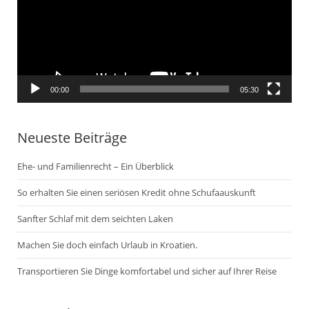
00:00
05:30
Neueste Beiträge
Ehe- und Familienrecht – Ein Überblick
So erhalten Sie einen seriösen Kredit ohne Schufaauskunft
Sanfter Schlaf mit dem seichten Laken
Machen Sie doch einfach Urlaub in Kroatien.
Transportieren Sie Dinge komfortabel und sicher auf Ihrer Reise