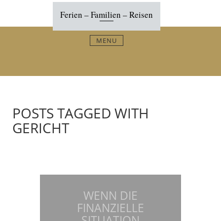
Skip
Ferien – Familien – Reisen
to
content
MENU
POSTS TAGGED WITH
GERICHT
WENN DIE
FINANZIELLE
SITUATION