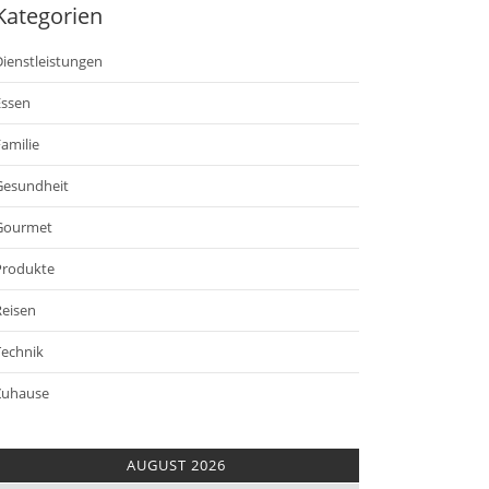
Kategorien
ienstleistungen
Essen
amilie
Gesundheit
Gourmet
Produkte
Reisen
Technik
Zuhause
AUGUST 2026